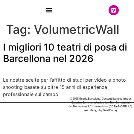
THE TEAM
Tag:
VolumetricWall
I migliori 10 teatri di posa di
Barcellona nel 2026
Le nostre scelte per l’affitto di studi per video e photo
shooting basate su oltre 15 anni di esperienza
professionale sul campo.
© 2025 Ready.Barcelona. Content licensed under
Creative Commons Attribution-NonCommercial
-NoDerivatives 4.0 International (CC BY-NC-ND 4.0).
Web design by
Gael Douay