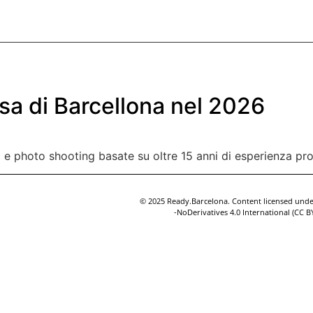
PROFILE
SERVICES
THE TEAM
CLIENTS
CONTACT
posa di Barcellona nel 2026
deo e photo shooting basate su oltre 15 anni di esperienza p
© 2025 Ready.Barcelona. Content licensed un
-NoDerivatives 4.0 International (CC 