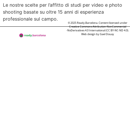
Le nostre scelte per l’affitto di studi per video e photo
shooting basate su oltre 15 anni di esperienza
professionale sul campo.
© 2025 Ready.Barcelona. Content licensed under
Creative Commons Attribution-NonCommercial
-NoDerivatives 4.0 International (CC BY-NC-ND 4.0).
Web design by
Gael Douay