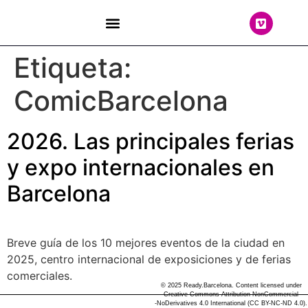
THE TEAM
Etiqueta:
ComicBarcelona
2026. Las principales ferias
y expo internacionales en
Barcelona
Breve guía de los 10 mejores eventos de la ciudad en
2025, centro internacional de exposiciones y de ferias
comerciales.
© 2025 Ready.Barcelona. Content licensed under
Creative Commons Attribution-NonCommercial
-NoDerivatives 4.0 International (CC BY-NC-ND 4.0).