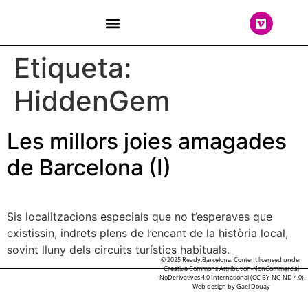
THE TEAM
Etiqueta:
HiddenGem
Les millors joies amagades
de Barcelona (I)
Sis localitzacions especials que no t’esperaves que
existissin, indrets plens de l’encant de la història local,
sovint lluny dels circuits turístics habituals.
© 2025 Ready.Barcelona. Content licensed under
Creative Commons Attribution-NonCommercial
-NoDerivatives 4.0 International (CC BY-NC-ND 4.0).
Web design by
Gael Douay