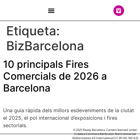
THE TEAM
Etiqueta:
BizBarcelona
10 principals Fires
Comercials de 2026 a
Barcelona
Una guia ràpida dels millors esdeveniments de la ciutat
el 2025, el pol internacional d’exposicions i fires
sectorials.
© 2025 Ready.Barcelona. Content licensed under
Creative Commons Attribution-NonCommercial
-NoDerivatives 4.0 International (CC BY-NC-ND 4.0).