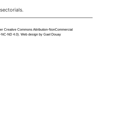
sectorials.
der Creative Commons Attribution-NonCommercial
BY-NC-ND 4.0). Web design by
Gael Douay