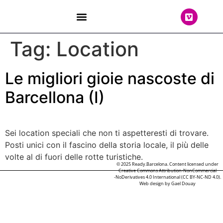
THE TEAM
Tag:
Location
Le migliori gioie nascoste di
Barcellona (I)
Sei location speciali che non ti aspetteresti di trovare.
Posti unici con il fascino della storia locale, il più delle
volte al di fuori delle rotte turistiche.
© 2025 Ready.Barcelona. Content licensed under
Creative Commons Attribution-NonCommercial
-NoDerivatives 4.0 International (CC BY-NC-ND 4.0).
Web design by
Gael Douay