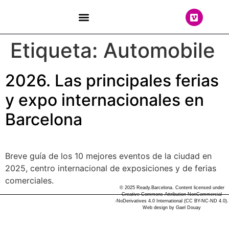
THE TEAM
Etiqueta:
Automobile
2026. Las principales ferias
y expo internacionales en
Barcelona
Breve guía de los 10 mejores eventos de la ciudad en
2025, centro internacional de exposiciones y de ferias
comerciales.
© 2025 Ready.Barcelona. Content licensed under
Creative Commons Attribution-NonCommercial
-NoDerivatives 4.0 International (CC BY-NC-ND 4.0).
Web design by
Gael Douay